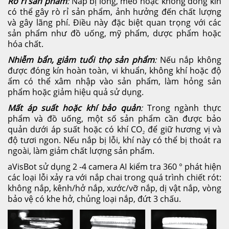
Rò rỉ sản phẩm
:
Nắp bị lỏng, méo hoặc không đóng kín
có thể gây rò rỉ sản phẩm, ảnh hưởng đến chất lượng
và gây lãng phí. Điều này đặc biệt quan trọng với các
sản phẩm như đồ uống, mỹ phẩm, dược phẩm hoặc
hóa chất.
Nhiễm bẩn, giảm tuổi thọ sản phẩm
:
Nếu nắp không
được đóng kín hoàn toàn, vi khuẩn, không khí hoặc độ
ẩm có thể xâm nhập vào sản phẩm, làm hỏng sản
phẩm hoặc giảm hiệu quả sử dụng.
Mất áp suất hoặc khí bảo quản
:
Trong ngành thực
phẩm và đồ uống, một số sản phẩm cần được bảo
quản dưới áp suất hoặc có khí CO₂ để giữ hương vị và
độ tươi ngon. Nếu nắp bị lỗi, khí này có thể bị thoát ra
ngoài, làm giảm chất lượng sản phẩm.
aVisBot sử dụng 2 -4 camera AI kiểm tra 360 ° phát hiện
các loại lỗi xảy ra với nắp chai trong quá trình chiết rót:
không nắp, kênh/hở nắp, xước/vỡ nắp, dị vật nắp, vòng
bảo vệ có khe hở, chủng loại nắp, đứt 3 chấu.