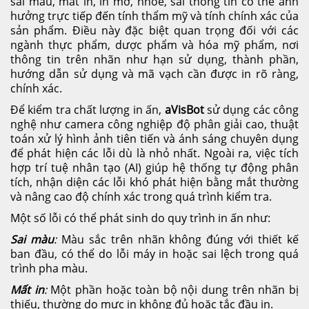
sai màu, mất in, in mờ, nhòe, sai thông tin có thể ảnh
hưởng trực tiếp đến tính thẩm mỹ và tính chính xác của
sản phẩm. Điều này đặc biệt quan trọng đối với các
ngành thực phẩm, dược phẩm và hóa mỹ phẩm, nơi
thông tin trên nhãn như hạn sử dụng, thành phần,
hướng dẫn sử dụng và mã vạch cần được in rõ ràng,
chính xác.
Để kiểm tra chất lượng in ấn,
aVisBot
sử dụng các công
nghệ như camera công nghiệp độ phân giải cao, thuật
toán xử lý hình ảnh tiên tiến và ánh sáng chuyên dụng
để phát hiện các lỗi dù là nhỏ nhất. Ngoài ra, việc tích
hợp trí tuệ nhân tạo (AI) giúp hệ thống tự động phân
tích, nhận diện các lỗi khó phát hiện bằng mắt thường
và nâng cao độ chính xác trong quá trình kiểm tra.
Một số lỗi có thể phát sinh do quy trình in ấn như:
Sai màu
:
Màu sắc trên nhãn không đúng với thiết kế
ban đầu, có thể do lỗi máy in hoặc sai lệch trong quá
trình pha màu.
Mất in
:
Một phần hoặc toàn bộ nội dung trên nhãn bị
thiếu, thường do mực in không đủ hoặc tắc đầu in.