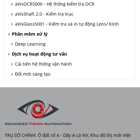
aVisOCR5000 - Hệ thống kiểm tra OCR
aVisShaft 2.0 - Kiểm tra trục
aVisGlass5001 - Kiểm tra và in tự động Lens/ Kính
Phần mềm xử lý
Deep Learning
Dịch vụ hoạt động tư vấn
Cải tiến hệ thống vận hành
Đổi mới sáng tạo
TRỤ SỞ CHÍNH: Ô đất số 4 - Dãy A Lô NV, Khu đô thị mới Việt