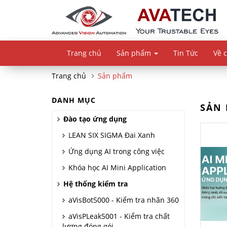
Trang chủ
Sản phẩm
Tin Tức
Về 
Trang chủ
Sản phẩm
DANH MỤC
SẢN
Đào tạo ứng dụng
LEAN SIX SIGMA Đai Xanh
Ứng dụng AI trong công việc
Khóa học AI Mini Application
Hệ thống kiểm tra
aVisBot5000 - Kiểm tra nhãn 360
aVisPLeak5001 - Kiểm tra chất
lượng đóng gói