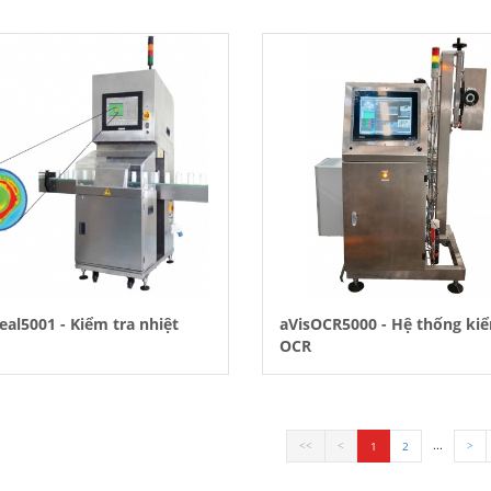
eal5001 - Kiểm tra nhiệt
aVisOCR5000 - Hệ thống kiể
OCR
...
1
2
<<
<
>