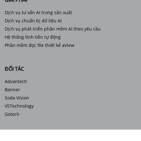
GIẢI PHÁP
Dịch vụ tư vấn AI trong sản xuất
Dịch vụ chuẩn bị dữ liệu AI
Dịch vụ phát triển phần mềm AI theo yêu cầu
Hệ thống tính tiền tự động
Phần mềm đọc file thiết kế aView
ĐỐI TÁC
Advantech
Banner
Soda Vision
VSTechnology
Gotech