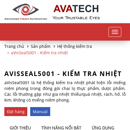
Toggle
navigat
Trang chủ
Sản phẩm
Hệ thống kiểm tra
aVisSeal5001 - Kiểm tra nhiệt
AVISSEAL5001 - KIỂM TRA NHIỆT
aVisSeal5001 là hệ thống kiểm tra nhiệt phát hiện lỗi miếng
niêm phong trong đóng gói chai lọ thực phẩm, dược phẩm.
Các lỗi thường gặp như gia nhiệt thiếu/quá nhiệt, rách, hở, lỗ
kim, không có miếng niêm phong.
Đặt hàng
Manual
GIỚI THIỆU
TÍNH NĂNG NỔI BẬT
ỨNG DỤNG