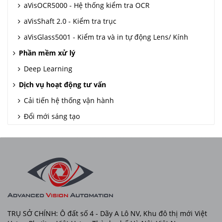
aVisOCR5000 - Hệ thống kiểm tra OCR
aVisShaft 2.0 - Kiểm tra trục
aVisGlass5001 - Kiểm tra và in tự động Lens/ Kính
Phần mềm xử lý
Deep Learning
Dịch vụ hoạt động tư vấn
Cải tiến hệ thống vận hành
Đổi mới sáng tạo
TRỤ SỞ CHÍNH: Ô đất số 4 - Dãy A Lô NV, Khu đô thị mới Việt