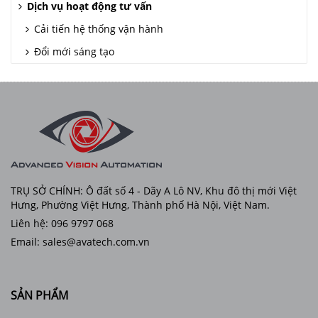
Dịch vụ hoạt động tư vấn
Cải tiến hệ thống vận hành
Đổi mới sáng tạo
TRỤ SỞ CHÍNH: Ô đất số 4 - Dãy A Lô NV, Khu đô thị mới Việt
Hưng, Phường Việt Hưng, Thành phố Hà Nội, Việt Nam.
Liên hệ: 096 9797 068
Email: sales@avatech.com.vn
SẢN PHẨM